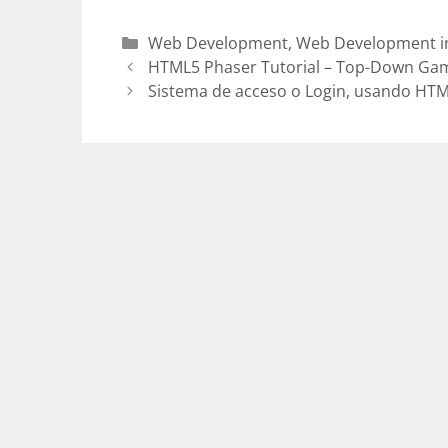
Categories
Web Development
,
Web Development i
HTML5 Phaser Tutorial – Top-Down Gam
Sistema de acceso o Login, usando HTM