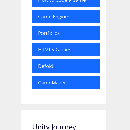
Game Engines
Portfolios
HTML5 Games
Defold
GameMaker
Unity Journey