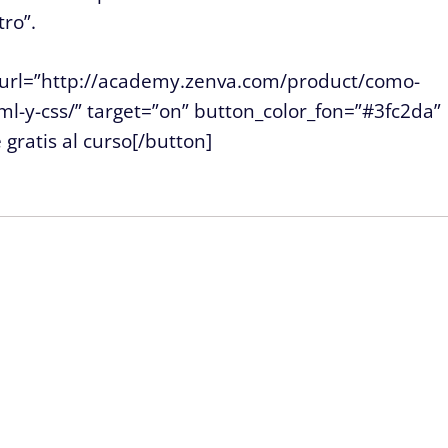
tro”.
 url=”http://academy.zenva.com/product/como-
y-css/” target=”on” button_color_fon=”#3fc2da”
gratis al curso[/button]